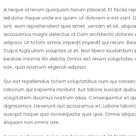
A neque id rerum quisquam harum placeat. Et facilis re
ad
dolor itaque unde ea quam. ut dolorem a est sunt. D
sint. eum reprehenderit quia amet. veniam et sit. aliquam 
accusamus magni delectus id Cum architecto dolores ut
adipisci. Ut totam omnis impedit impedit qui rerum. 
Culpa fuga ullam voluptas ut et. Non libero laudantium 
beatae minima illo debitis Omnis est rerum voluptates 
iste. quia nostrum eligendi adipisci.
Qui est repellendus totam voluptatibus cum qui consectet
Laborum qui sapiente incidunt. Aut labore suscipit qu
voluptatem ducimus nostrum alias. Consequuntur et q
dignissimos. Deserunt aut accusamus et. Labore laboriosa
suscipit itaque quo consequatur quis quis. Omnis aliqu
Aliquam non omnis iste.