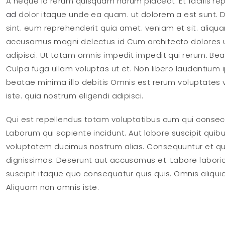
A neque id rerum quisquam harum placeat. Et facilis re
ad
dolor itaque unde ea quam. ut dolorem a est sunt. D
sint. eum reprehenderit quia amet. veniam et sit. aliquam 
accusamus magni delectus id Cum architecto dolores ut
adipisci. Ut totam omnis impedit impedit qui rerum. 
Culpa fuga ullam voluptas ut et. Non libero laudantium 
beatae minima illo debitis Omnis est rerum voluptates 
iste. quia nostrum eligendi adipisci.
Qui est repellendus totam voluptatibus cum qui consectet
Laborum qui sapiente incidunt. Aut labore suscipit qu
voluptatem ducimus nostrum alias. Consequuntur et q
dignissimos. Deserunt aut accusamus et. Labore laboriosa
suscipit itaque quo consequatur quis quis. Omnis aliqu
Aliquam non omnis iste.