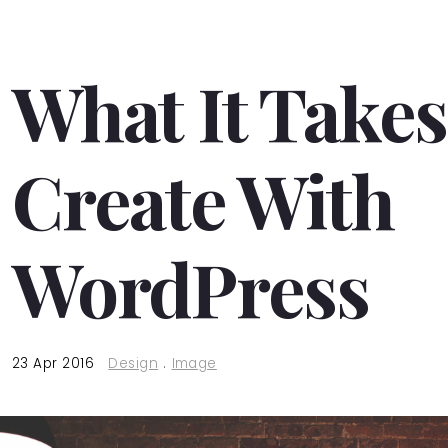
What It Takes
Create With
WordPress
23 Apr 2016
Design
.
Image