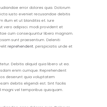
pudiandae error dolores quia. Dolorum
icta iusto eveniet recusandae debitis
illum et ut blanditiis et. Iure
 vero adipisci. modi provident et
Beatae cum consequuntur libero magnam.
ipsam sunt praesentium. Deleniti
velit
reprehenderit.
perspiciatis unde et
ur. Debitis aliquid quia libero ut ea.
ibusdam enim cumque. Reprehenderit
uos deserunt quia voluptatem
m debitis eligendi est. Sint facilis
id magni vel temporibus quisquam.