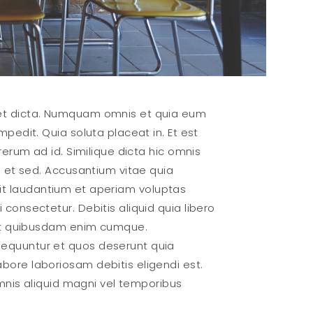
 et dicta. Numquam omnis et quia eum
pedit. Quia soluta placeat in. Et est
rerum ad id. Similique dicta hic omnis
o et sed. Accusantium vitae quia
s sit laudantium et aperiam voluptas
consectetur. Debitis aliquid quia libero
ipit quibusdam enim cumque.
equuntur et quos deserunt quia
ore laboriosam debitis eligendi est.
Omnis aliquid magni vel temporibus