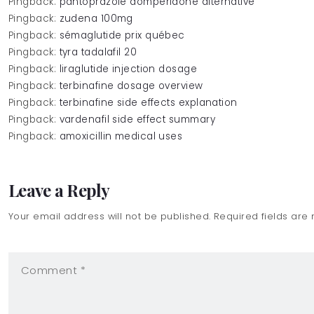
Pingback:
pantoprazole domperidone alternative
Pingback:
zudena 100mg
Pingback:
sémaglutide prix québec
Pingback:
tyra tadalafil 20
Pingback:
liraglutide injection dosage
Pingback:
terbinafine dosage overview
Pingback:
terbinafine side effects explanation
Pingback:
vardenafil side effect summary
Pingback:
amoxicillin medical uses
Leave a Reply
Your email address will not be published. Required fields are