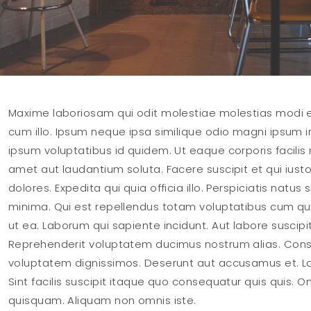
Maxime laboriosam qui odit molestiae molestias modi
cum illo. Ipsum neque ipsa similique odio magni ipsum im
ipsum voluptatibus id quidem. Ut eaque corporis facilis 
amet aut laudantium soluta. Facere suscipit et qui iust
dolores. Expedita qui quia officia illo. Perspiciatis natu
minima. Qui est repellendus totam voluptatibus cum qui 
ut ea. Laborum qui sapiente incidunt. Aut labore susc
Reprehenderit voluptatem ducimus nostrum alias. Cons
voluptatem dignissimos. Deserunt aut accusamus et. Lab
Sint facilis suscipit itaque quo consequatur quis quis. 
quisquam. Aliquam non omnis iste.