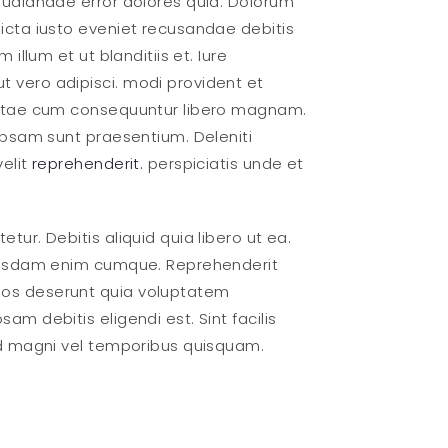
pudiandae error dolores quia. Dolorum
icta iusto eveniet recusandae debitis
illum et ut blanditiis et. Iure
 vero adipisci. modi provident et
Beatae cum consequuntur libero magnam.
ipsam sunt praesentium. Deleniti
velit
reprehenderit.
perspiciatis unde et
ur. Debitis aliquid quia libero ut ea.
ibusdam enim cumque. Reprehenderit
uos deserunt quia voluptatem
m debitis eligendi est. Sint facilis
id magni vel temporibus quisquam.