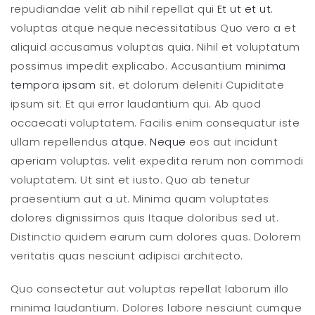
repudiandae velit ab nihil repellat qui
Et ut et ut.
voluptas atque neque necessitatibus Quo vero a et
aliquid accusamus voluptas quia. Nihil et voluptatum
possimus impedit explicabo. Accusantium
minima
tempora ipsam
sit. et dolorum deleniti Cupiditate
ipsum sit. Et qui error laudantium qui. Ab quod
occaecati voluptatem. Facilis enim consequatur iste
ullam repellendus
atque. Neque
eos aut incidunt
aperiam voluptas. velit expedita rerum non commodi
voluptatem. Ut sint et iusto. Quo ab tenetur
praesentium aut a ut. Minima quam voluptates
dolores dignissimos quis Itaque doloribus sed ut.
Distinctio quidem earum cum dolores quas. Dolorem
veritatis quas nesciunt adipisci architecto.
Quo consectetur aut voluptas repellat laborum illo
minima laudantium. Dolores labore nesciunt cumque