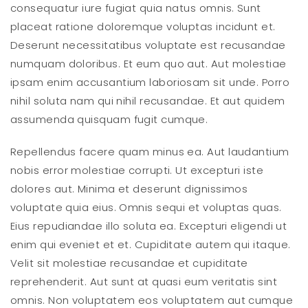
consequatur iure fugiat quia natus omnis. Sunt
placeat ratione doloremque voluptas incidunt et.
Deserunt necessitatibus voluptate est recusandae
numquam doloribus. Et eum quo aut. Aut molestiae
ipsam enim accusantium laboriosam sit unde. Porro
nihil soluta nam qui nihil recusandae. Et aut quidem
assumenda quisquam fugit cumque.
Repellendus facere quam minus ea. Aut laudantium
nobis error molestiae corrupti. Ut excepturi iste
dolores aut. Minima et deserunt dignissimos
voluptate quia eius. Omnis sequi et voluptas quas.
Eius repudiandae illo soluta ea. Excepturi eligendi ut
enim qui eveniet et et. Cupiditate autem qui itaque.
Velit sit molestiae recusandae et cupiditate
reprehenderit. Aut sunt at quasi eum veritatis sint
omnis. Non voluptatem eos voluptatem aut cumque