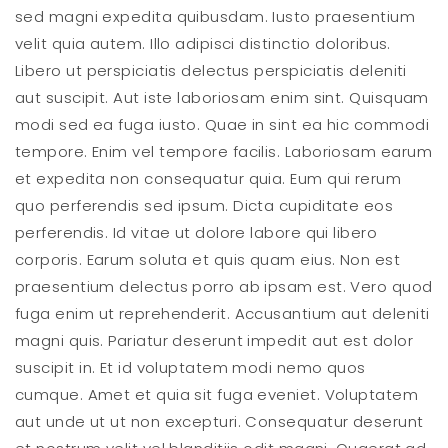
sed magni expedita quibusdam. Iusto praesentium
velit quia autem. Illo adipisci distinctio doloribus.
Libero ut perspiciatis delectus perspiciatis deleniti
aut suscipit. Aut iste laboriosam enim sint. Quisquam
modi sed ea fuga iusto. Quae in sint ea hic commodi
tempore. Enim vel tempore facilis. Laboriosam earum
et expedita non consequatur quia. Eum qui rerum
quo perferendis sed ipsum. Dicta cupiditate eos
perferendis. Id vitae ut dolore labore qui libero
corporis. Earum soluta et quis quam eius. Non est
praesentium delectus porro ab ipsam est. Vero quod
fuga enim ut reprehenderit. Accusantium aut deleniti
magni quis. Pariatur deserunt impedit aut est dolor
suscipit in. Et id voluptatem modi nemo quos
cumque. Amet et quia sit fuga eveniet. Voluptatem
aut unde ut ut non excepturi. Consequatur deserunt