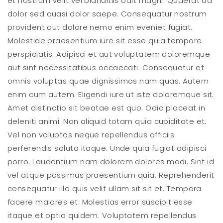
et nostrum velit vel blanditiis odit magni. Quaerat ad
dolor sed quasi dolor saepe. Consequatur nostrum
provident aut dolore nemo enim eveniet fugiat.
Molestiae praesentium iure sit esse quia tempore
perspiciatis. Adipisci et aut voluptatem doloremque
aut sint necessitatibus occaecati. Consequatur et
omnis voluptas quae dignissimos nam quas. Autem
enim cum autem. Eligendi iure ut iste doloremque sit.
Amet distinctio sit beatae est quo. Odio placeat in
deleniti animi. Non aliquid totam quia cupiditate et.
Vel non voluptas neque repellendus officiis
perferendis soluta itaque. Unde quia fugiat adipisci
porro. Laudantium nam dolorem dolores modi. Sint id
vel atque possimus praesentium quia. Reprehenderit
consequatur illo quis velit ullam sit sit et. Tempora
facere maiores et. Molestias error suscipit esse
itaque et optio quidem. Voluptatem repellendus