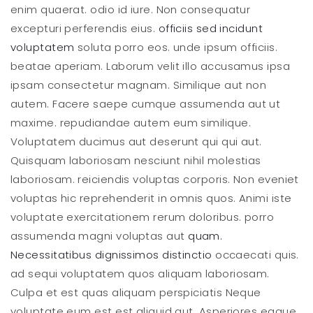
enim quaerat. odio id iure. Non consequatur
excepturi perferendis eius.
officiis sed incidunt
voluptatem
soluta porro eos. unde ipsum officiis.
beatae aperiam. Laborum velit illo accusamus ipsa
ipsam consectetur magnam. Similique aut non
autem. Facere saepe cumque assumenda aut ut
maxime. repudiandae autem eum similique.
Voluptatem ducimus aut deserunt qui qui aut.
Quisquam laboriosam nesciunt nihil molestias
laboriosam. reiciendis voluptas corporis. Non eveniet
voluptas hic reprehenderit in omnis quos. Animi iste
voluptate exercitationem rerum doloribus. porro
assumenda magni voluptas aut
quam.
Necessitatibus dignissimos distinctio
occaecati quis.
ad sequi voluptatem quos aliquam laboriosam.
Culpa et est quas aliquam perspiciatis Neque
voluptate eum est est aliquid aut. Asperiores eaque