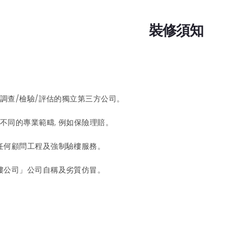
裝修須知
事調查/檢驗/評估的獨立第三方公司。
有不同的專業範疇, 例如保險理賠。
任何顧問工程及強制驗樓服務。
樓公司」公司自稱及劣質仿冒。