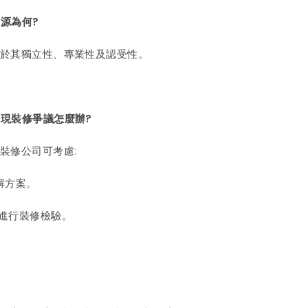
來源為何?
源於其獨立性、專業性及認受性。
出現裝修爭議怎麼辦?
或裝修公司可考慮:
解方案。
行進行裝修檢驗。