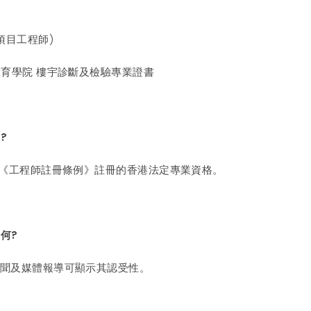
(項目工程師)
業教育學院 樓宇診斷及檢驗專業證書
?
9章《工程師註冊條例》註冊的香港法定專業資格。
何?
新聞及媒體報導可顯示其認受性。