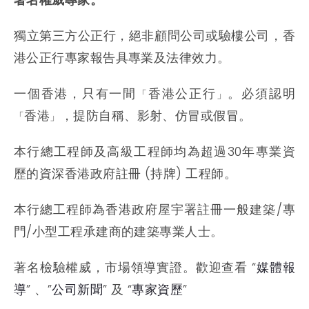
獨立第三方公正行，絕非顧問公司或驗樓公司，香
港公正行專家報告具專業及法律效力。
一個香港，只有一間
香港公正行
。必須認明
「
」
香港
，
提防自稱
、
影射
、仿冒
或假冒。
「
」
本行總工程師及高級工程師均為超過30年專業資
歷的資深香港政府註冊 (持牌) 工程師。
本行總工程師為香港政府屋宇署註冊一般建築/專
門/小型工程承建商的建築專業人士。
著名檢驗權威，市場領導實證。歡迎查看 “
媒體報
導
” 、”
公司新聞
” 及 “
專家資歷
”